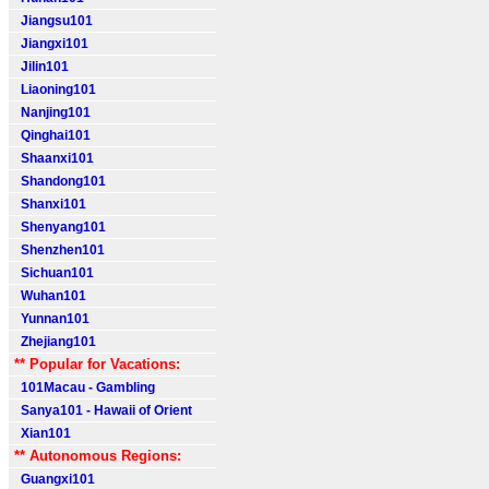
Jiangsu101
Jiangxi101
Jilin101
Liaoning101
Nanjing101
Qinghai101
Shaanxi101
Shandong101
Shanxi101
Shenyang101
Shenzhen101
Sichuan101
Wuhan101
Yunnan101
Zhejiang101
** Popular for Vacations:
101Macau - Gambling
Sanya101 - Hawaii of Orient
Xian101
** Autonomous Regions:
Guangxi101