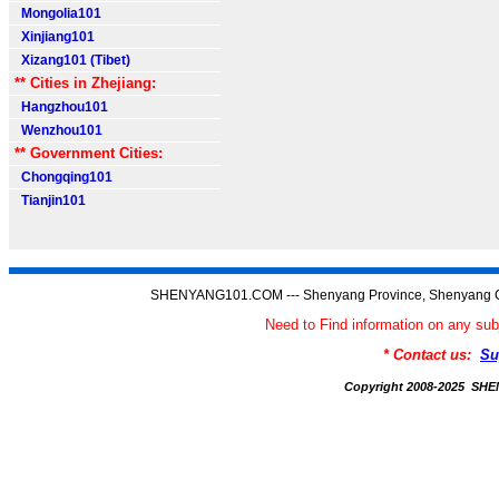
Mongolia101
Xinjiang101
Xizang101 (Tibet)
** Cities in Zhejiang:
Hangzhou101
Wenzhou101
** Government Cities:
Chongqing101
Tianjin101
SHENYANG101.COM --- Shenyang Province, Shenyang C
Need to Find information on any
* Contact us:
Su
Copyright 2008-2025 S