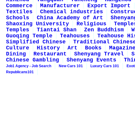
Commerce
Manufacturer
Export Import
Textiles
Chemical industries
Constru
Schools
China Academy of Art
Shenyan
Shaoxing University
Religious
Temple
Temples
Tiantai Shan
Zen Buddhism
W
Guoqing Temple
Teahouses
Teahouse Hi
Simplified Chinese
Traditional Chines
Culture
History
Art
Books
Magazin
Dining
Restaurant
Shenyang Travel
S
Chinese Gambling
Shenyang Events
Thi
Job1 Agency - Job Search
New Cars 101
Luxury Cars 101
Exot
Republicans101