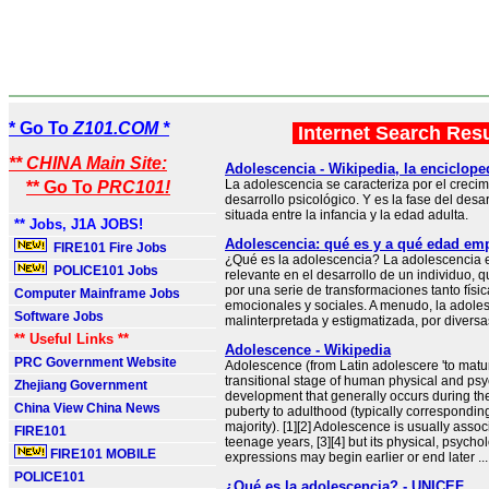
* Go To
Z101.COM *
Internet Search Res
** CHINA Main Site:
Adolescencia - Wikipedia, la encicloped
La adolescencia se caracteriza por el crecimi
** Go To
PRC101!
desarrollo psicológico. Y es la fase del des
situada entre la infancia y la edad adulta.
** Jobs, J1A JOBS!
Adolescencia: qué es y a qué edad em
FIRE101 Fire Jobs
¿Qué es la adolescencia? La adolescencia 
POLICE101 Jobs
relevante en el desarrollo de un individuo, q
por una serie de transformaciones tanto físi
Computer Mainframe Jobs
emocionales y sociales. A menudo, la adole
Software Jobs
malinterpretada y estigmatizada, por diversa
** Useful Links **
Adolescence - Wikipedia
PRC Government Website
Adolescence (from Latin adolescere 'to matur
transitional stage of human physical and psy
Zhejiang Government
development that generally occurs during th
China View China News
puberty to adulthood (typically corresponding
majority). [1][2] Adolescence is usually assoc
FIRE101
teenage years, [3][4] but its physical, psychol
FIRE101 MOBILE
expressions may begin earlier or end later ...
POLICE101
¿Qué es la adolescencia? - UNICEF