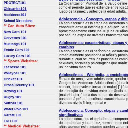
PROTECT101
La Organización Mundial de la Salud define
como el período que se extiende entre los 10
Obituaries101
luego de la niñez y antes de la edad adulta.
Accidents101
Adolescencia - Concepto, etapas y dif
School Directions
La adolescencia es la etapa del desarrollo
** Car, Auto Sites:
transcurre entre la infancia y la adultez. Se 
aproximadamente entre los 10 y los 20 años,
New Cars 101
por ser una etapa de diversas transformacio
Corvettes 101
Adolescencia: características, etapas y
Mustangs 101
cambios
Exotic Cars 101
La adolescencia es el período del desarrol
inmediatamente posterior a la niñez y previo 
Luxury Cars 101
durante el cual ocurren los principales camb
** Sports Websites:
sexuales, sociales y psicológicos que darán
Lacrosse 101
un individuo maduro.
Volleyball 101
Adolescência – Wikipédia, a enciclopéd
Retrato de uma jovem adolescente, quadro 
Cricket 101
Gengembre Anderson. Adolescência (do lati
Cross Country 101
crescer, desenvolver, tornar-se maior) [1] é 
de transição do indivíduo entre a infância e 
Rowing 101
(maturidade); é uma das etapas do desenv
Rugby 101
posterior à pré-adolescência caracterizada 
diversos níveis físico, mental e ...
Softball 101
Water Polo 101
Adolescencia: Concepto, etapas y cam
significativos
Karate 101
La adolescencia es el periodo que comprende
TKD 101
de la pubertad y la adultez, normalmente ent
** Medical Websites:
años, aunque estas edades pueden variar cu