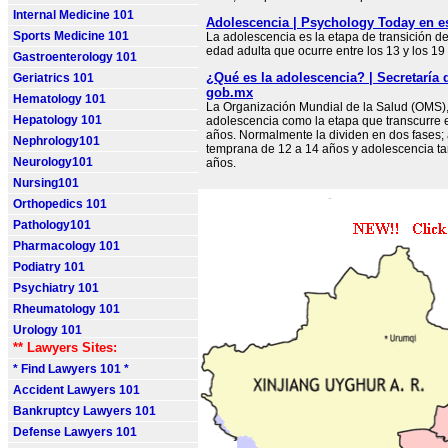
Internal Medicine 101
Adolescencia | Psychology Today en e
Sports Medicine 101
La adolescencia es la etapa de transición de 
edad adulta que ocurre entre los 13 y los 1
Gastroenterology 101
¿Qué es la adolescencia? | Secretaría 
Geriatrics 101
gob.mx
Hematology 101
La Organización Mundial de la Salud (OMS),
Hepatology 101
adolescencia como la etapa que transcurre e
años. Normalmente la dividen en dos fases;
Nephrology101
temprana de 12 a 14 años y adolescencia ta
Neurology101
años.
Nursing101
Orthopedics 101
Pathology101
Pharmacology 101
Podiatry 101
Psychiatry 101
Rheumatology 101
Urology 101
** Lawyers Sites:
* Find Lawyers 101 *
Accident Lawyers 101
Bankruptcy Lawyers 101
Defense Lawyers 101