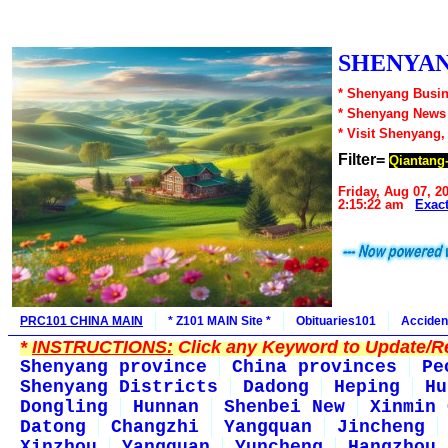
SHENYAN
* Shenyang Busin
* Shenyang News
* Visit Shenyang,
Filter=
Qiantang
Friday, Aug 07, 2
2:15:22 am
Exac
PRC101 CHINA MAIN
* Z101 MAIN Site *
Obituaries101
Acciden
*
INSTRUCTIONS:
Click any Keyword to Update/Re
Shenyang province
China provinces
Pe
Shenyang Districts
Dadong
Heping
Hu
Dongling
Hunnan
Shenbei New
Xinmin 
Datong
Changzhi
Yangquan
Jincheng
Xinzhou
Yangquan
Yuncheng
Hangzhou