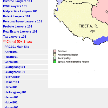
Divorce Lawyers 101
DWI Lawyers 101
Malpractice Lawyers 101
Patent Lawyers 101
Personal Injury Lawyers 101
Probate Lawyers 101
Real Estate Lawyers 101
Tax Lawyers 101
** China! 50+ Sites:
PRC101 Main Site
Anhui101
Fujian101
Gansu101
Guangdong101
Guangzhou101
Guizhou101
Hainan101
Hebei101
Heilongjiang101
Henan101
Hubei101
Hunan101