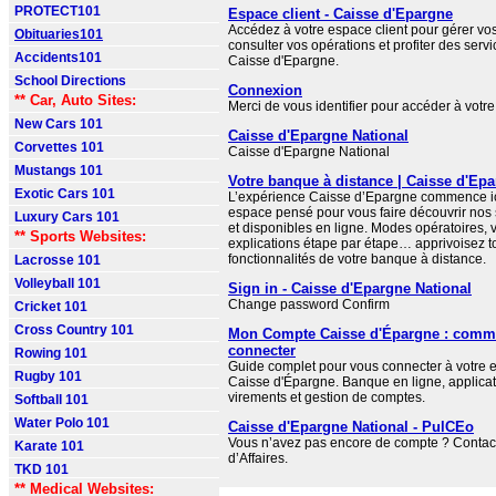
PROTECT101
Espace client - Caisse d'Epargne
Accédez à votre espace client pour gérer vo
Obituaries101
consulter vos opérations et profiter des servi
Accidents101
Caisse d'Epargne.
School Directions
Connexion
** Car, Auto Sites:
Merci de vous identifier pour accéder à votr
New Cars 101
Caisse d'Epargne National
Corvettes 101
Caisse d'Epargne National
Mustangs 101
Votre banque à distance | Caisse d'Ep
Exotic Cars 101
L’expérience Caisse d’Epargne commence ic
espace pensé pour vous faire découvrir nos 
Luxury Cars 101
et disponibles en ligne. Modes opératoires, v
** Sports Websites:
explications étape par étape… apprivoisez t
fonctionnalités de votre banque à distance.
Lacrosse 101
Volleyball 101
Sign in - Caisse d'Epargne National
Change password Confirm
Cricket 101
Cross Country 101
Mon Compte Caisse d'Épargne : comm
connecter
Rowing 101
Guide complet pour vous connecter à votre e
Rugby 101
Caisse d'Épargne. Banque en ligne, applicat
virements et gestion de comptes.
Softball 101
Water Polo 101
Caisse d'Epargne National - PulCEo
Vous n’avez pas encore de compte ? Contac
Karate 101
d’Affaires.
TKD 101
** Medical Websites: