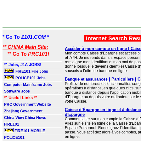
* Go To
Z101.COM *
Internet Search Res
** CHINA Main Site:
Accéder à mon compte en ligne | Cais
Mon compte Caisse d’Epargne est accessibl
** Go To
PRC101!
et 7/7H. Je me rends dans « Espace personne
renseigne mon identifiant et mon mot de passe
** Jobs, J1A JOBS!
donné lorsque je deviens client (e) Caisse d
souscris à l’offre de banque en ligne.
FIRE101 Fire Jobs
POLICE101 Jobs
Banque et assurances | Particuliers | 
Profitez de nombreuses fonctionnalités conç
Computer Mainframe Jobs
opérations à distance, en quelques clics, su
Software Jobs
banque à distance depuis l’application mobi
d’Epargne ou depuis votre ordinateur sur le s
** Useful Links **
votre Caisse.
PRC Government Website
Caisse d’Épargne en ligne et à distanc
Zhejiang Government
d'Epargne
China View China News
Comment aller sur mon compte la Caisse d’
Allez sur le site en ligne de la Caisse d’Epa
FIRE101
Espace Personnel. Renseignez l’identifiant, 
FIRE101 MOBILE
passe. Vous accédez alors à vos comptes, pr
en ligne.
POLICE101