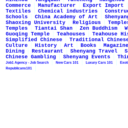
Commerce
Manufacturer
Export Import
Textiles
Chemical industries
Constru
Schools
China Academy of Art
Shenyan
Shaoxing University
Religious
Temple
Temples
Tiantai Shan
Zen Buddhism
W
Guoqing Temple
Teahouses
Teahouse Hi
Simplified Chinese
Traditional Chines
Culture
History
Art
Books
Magazin
Dining
Restaurant
Shenyang Travel
S
Chinese Gambling
Shenyang Events
Thi
Job1 Agency - Job Search
New Cars 101
Luxury Cars 101
Exot
Republicans101