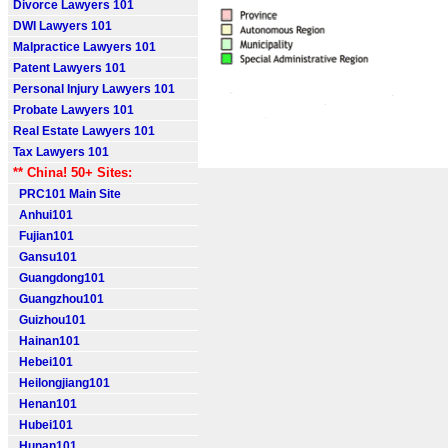
Divorce Lawyers 101
DWI Lawyers 101
Malpractice Lawyers 101
Patent Lawyers 101
Personal Injury Lawyers 101
Probate Lawyers 101
Real Estate Lawyers 101
Tax Lawyers 101
** China! 50+ Sites:
PRC101 Main Site
Anhui101
Fujian101
Gansu101
Guangdong101
Guangzhou101
Guizhou101
Hainan101
Hebei101
Heilongjiang101
Henan101
Hubei101
Hunan101