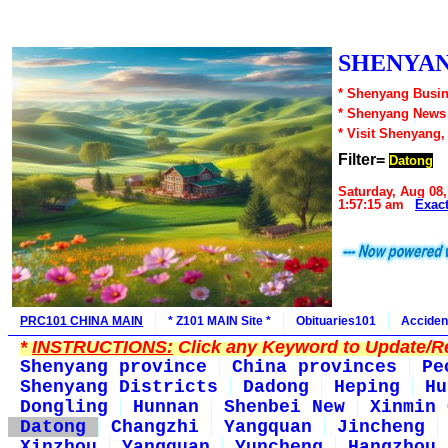
SHENYAN
* Shenyang Busin
* Shenyang News
* Visit Shenyang,
Filter=
Datong
Saturday, Aug 08,
1:57:15 am
Exac
PRC101 CHINA MAIN
* Z101 MAIN Site *
Obituaries101
Acciden
*
INSTRUCTIONS:
Click any Keyword to Update/Re
Shenyang province
China provinces
Pe
Shenyang Districts
Dadong
Heping
Hu
Dongling
Hunnan
Shenbei New
Xinmin 
Datong
Changzhi
Yangquan
Jincheng
Xinzhou
Yangquan
Yuncheng
Hangzhou