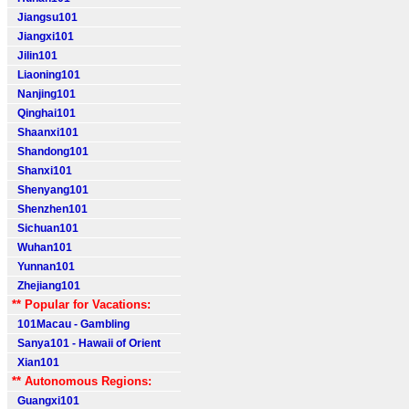
Jiangsu101
Jiangxi101
Jilin101
Liaoning101
Nanjing101
Qinghai101
Shaanxi101
Shandong101
Shanxi101
Shenyang101
Shenzhen101
Sichuan101
Wuhan101
Yunnan101
Zhejiang101
** Popular for Vacations:
101Macau - Gambling
Sanya101 - Hawaii of Orient
Xian101
** Autonomous Regions:
Guangxi101